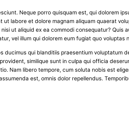
ciunt. Neque porro quisquam est, qui dolorem ipsum 
 ut labore et dolore magnam aliquam quaerat volu
, nisi ut aliquid ex ea commodi consequatur? Quis a
ur, vel illum qui dolorem eum fugiat quo voluptas n
s ducimus qui blanditiis praesentium voluptatum de
rovident, similique sunt in culpa qui officia deserun
ctio. Nam libero tempore, cum soluta nobis est elig
ssumenda est, omnis dolor repellendus. Temporibus