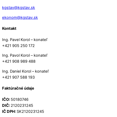
kgstav@kgstav.sk
ekonom@kgstav.sk
Kontakt
Ing. Pavel Korol – konateľ
+421 905 250 172
Ing. Pavol Korol – konateľ
+421 908 989 488
Ing. Daniel Korol – konateľ
+421 907 588 193
Faktúračné údaje
IČO:
50180746
DIČ:
2120231245
IČ DPH:
SK2120231245