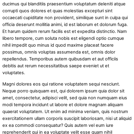
ducimus qui blanditiis praesentium voluptatum deleniti atque
corrupti quos dolores et quas molestias excepturi sint
occaecati cupiditate non provident, similique sunt in culpa qui
officia deserunt mollitia animi, id est laborum et dolorum fuga.
Et harum quidem rerum facilis est et expedita distinctio. Nam
libero tempore, cum soluta nobis est eligendi optio cumque
nihil impedit quo minus id quod maxime placeat facere
possimus, omnis voluptas assumenda est, omnis dolor
repellendus. Temporibus autem quibusdam et aut officiis
debitis aut rerum necessitatibus saepe eveniet ut et
voluptates.
Magni dolores eos qui ratione voluptatem sequi nesciunt.
Neque porro quisquam est, qui dolorem ipsum quia dolor sit
amet, consectetur, adipisci velit, sed quia non numquam eius
modi tempora incidunt ut labore et dolore magnam aliquam
quaerat voluptatem. Ut enim ad minima veniam, quis nostrum
exercitationem ullam corporis suscipit laboriosam, nisi ut aliquid
ex ea commodi consequatur? Quis autem vel eum iure
reprehenderit qui in ea voluptate velit esse quam nihil