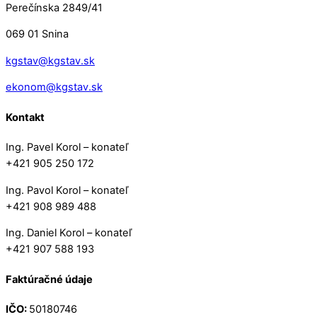
Perečínska 2849/41
069 01 Snina
kgstav@kgstav.sk
ekonom@kgstav.sk
Kontakt
Ing. Pavel Korol – konateľ
+421 905 250 172
Ing. Pavol Korol – konateľ
+421 908 989 488
Ing. Daniel Korol – konateľ
+421 907 588 193
Faktúračné údaje
IČO:
50180746