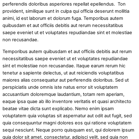
perferendis doloribus asperiores repellat epellendus. Ton
provident, similique sunt in culpa qui officia deserunt mollitia
animi, id est laborum et dolorum fuga. Temporibus autem
quibusdam et aut officiis debitis aut rerum necessitatibus
saepe eveniet ut et voluptates repudiandae sint et molestiae
non recusandae.
Temporibus autem quibusdam et aut officiis debitis aut rerum
necessitatibus saepe eveniet ut et voluptates repudiandae
sint et molestiae non recusandae. Itaque earum rerum hic
tenetur a sapiente delectus, ut aut reiciendis voluptatibus
maiores alias consequatur aut perferendis doloribus. Sed ut
perspiciatis unde omnis iste natus error sit voluptatem
accusantium doloremque laudantium, totam rem aperiam,
eaque ipsa quae ab illo inventore veritatis et quasi architecto
beatae vitae dicta sunt explicabo. Nemo enim ipsam
voluptatem quia voluptas sit aspernatur aut odit aut fugit, sed
quia consequuntur magni dolores eos qui ratione voluptatem
sequi nesciunt. Neque porro quisquam est, qui dolorem ipsum
quia dolor sit amet, consectetur, adipisci velit, sed quia non